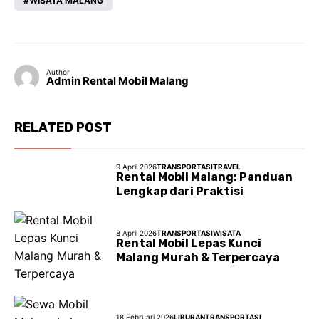
wisata populer di Malang dan sekitarnya,
WISATA MALANG
termasuk Batu dan Bromo. Mereka juga dapat
memberikan rekomendasi tempat makan atau
oleh-oleh.
Author
Admin Rental Mobil Malang
RELATED POST
9 April 2026
TRANSPORTASI
TRAVEL
Rental Mobil Malang: Panduan
Lengkap dari Praktisi
8 April 2026
TRANSPORTASI
WISATA
Rental Mobil Lepas Kunci
Malang Murah & Terpercaya
18 Februari 2026
LIBURAN
TRANSPORTASI