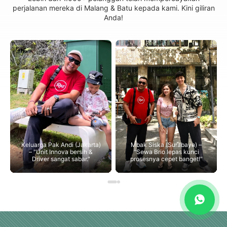
perjalanan mereka di Malang & Batu kepada kami. Kini giliran
Anda!
Keluarga Pak Andi (Jakarta)
Mbak Siska (Surabaya) –
– "Unit Innova bersih &
"Sewa Brio lepas kunci
Driver sangat sabar."
prosesnya cepet banget!"