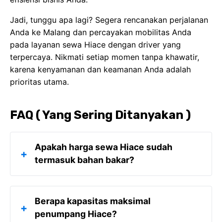
Jadi, tunggu apa lagi? Segera rencanakan perjalanan
Anda ke Malang dan percayakan mobilitas Anda
pada layanan sewa Hiace dengan driver yang
terpercaya. Nikmati setiap momen tanpa khawatir,
karena kenyamanan dan keamanan Anda adalah
prioritas utama.
FAQ ( Yang Sering Ditanyakan )
Apakah harga sewa Hiace sudah
+
termasuk bahan bakar?
Tergantung pada penyedia jasa dan paket yang
Berapa kapasitas maksimal
Anda pilih. Beberapa penyedia menawarkan
+
penumpang Hiace?
paket "all-in" yang sudah termasuk bahan bakar,