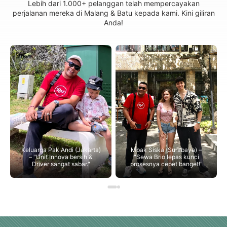
Lebih dari 1.000+ pelanggan telah mempercayakan
perjalanan mereka di Malang & Batu kepada kami. Kini giliran
Anda!
Keluarga Pak Andi (Jakarta)
Mbak Siska (Surabaya) –
– "Unit Innova bersih &
"Sewa Brio lepas kunci
Driver sangat sabar."
prosesnya cepet banget!"