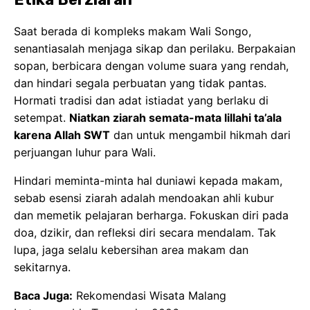
Hindari meminta-minta hal duniawi kepada makam,
sebab esensi ziarah adalah mendoakan ahli kubur
dan memetik pelajaran berharga. Fokuskan diri pada
doa, dzikir, dan refleksi diri secara mendalam. Tak
lupa, jaga selalu kebersihan area makam dan
sekitarnya.
Baca Juga:
Rekomendasi Wisata Malang
Instagramable Terpopuler 2026
Daftar Makam Wali Songo yang
Akan Dikunjungi
Wali di Jawa Timur
Perjalanan
Ziarah Wali 9 dari Malang atau Surabaya
akan dengan mulus dimulai dengan mengunjungi
makam para Wali di Jawa Timur. Tiga makam penting
di wilayah ini adalah: