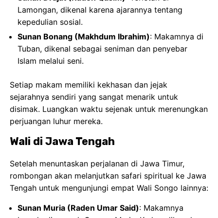
Wali di Jawa Tengah
Setelah menuntaskan perjalanan di Jawa Timur,
rombongan akan melanjutkan safari spiritual ke Jawa
Tengah untuk mengunjungi empat Wali Songo lainnya:
Sunan Muria (Raden Umar Said)
: Makamnya
berada di puncak Gunung Muria, Kudus, dikenal
karena dakwahnya di daerah pegunungan.
Sunan Kudus (Jafar Shadiq)
: Terletak di Kudus,
dikenal sebagai ahli fikih dan pendiri Menara Kudus.
Sunan Kalijaga (Raden Said)
: Makamnya di Demak,
dikenal sebagai Wali yang berdakwah melalui
pendekatan budaya lokal.
Sunan Ampel (Raden Rahmat)
: Meskipun
makamnya di Surabaya, pengaruhnya juga kuat di
Jawa Tengah.