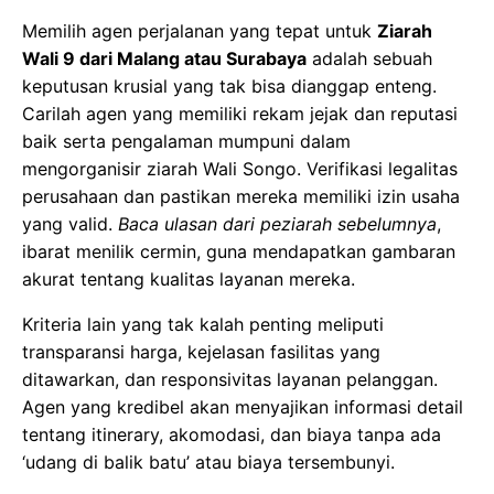
Kriteria lain yang tak kalah penting meliputi
transparansi harga, kejelasan fasilitas yang
ditawarkan, dan responsivitas layanan pelanggan.
Agen yang kredibel akan menyajikan informasi detail
tentang itinerary, akomodasi, dan biaya tanpa ada
‘udang di balik batu’ atau biaya tersembunyi.
Paket Ziarah yang Ditawarkan
Bandingkan secara cermat beberapa penawaran
paket ziarah dari agen yang berbeda. Perhatikan
secara seksama apa saja yang sudah termasuk dalam
paket (seperti transportasi, akomodasi, makan,
pemandu, tiket masuk) dan apa yang belum.
Beberapa paket mungkin menawarkan pilihan hotel
yang bervariasi atau durasi perjalanan yang berbeda-
beda.
Pilihlah paket yang paling sesuai dengan