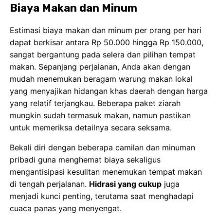
untuk memeriksa detailnya secara seksama.
Bekali diri dengan beberapa camilan dan minuman
pribadi guna menghemat biaya sekaligus
mengantisipasi kesulitan menemukan tempat makan
di tengah perjalanan.
Hidrasi yang cukup
juga
menjadi kunci penting, terutama saat menghadapi
cuaca panas yang menyengat.
Biaya Masuk dan Donasi
Sebagian besar makam Wali Songo memang tidak
memungut biaya masuk resmi, namun lazimnya
tersedia kotak amal untuk donasi sukarela yang
dialokasikan bagi pemeliharaan makam. Oleh karena
itu, siapkan uang tunai dalam pecahan kecil untuk
donasi ini. Beberapa lokasi mungkin saja memungut
biaya parkir atau biaya masuk untuk area tertentu di
sekitar kompleks makam.