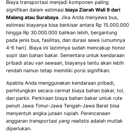
Apabila Anda menggunakan kendaraan pribadi,
perhitungkan secara cermat biaya bahan bakar, tol,
dan parkir. Perkiraan biaya bahan bakar untuk rute
penuh Jawa Timur-Jawa Tengah-Jawa Barat bisa
menyentuh angka jutaan rupiah.
Perencanaan
anggaran transportasi yang realistis
adalah mutlak
diperlukan.
Biaya Makan dan Minum
Estimasi biaya makan dan minum per orang per hari
dapat berkisar antara Rp 50.000 hingga Rp 150.000,
sangat bergantung pada selera dan pilihan tempat
makan. Sepanjang perjalanan, Anda akan dengan
mudah menemukan beragam warung makan lokal
yang menyajikan hidangan khas daerah dengan harga
yang relatif terjangkau. Beberapa paket ziarah
mungkin sudah termasuk makan, namun pastikan