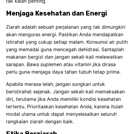
Apabila merasa lelah, jangan sungkan untuk
beristirahat sejenak. Jangan sekali-kali memaksakan
diri, terutama jika Anda memiliki kondisi kesehatan
tertentu. Prioritaskan kesehatan Anda, karena itulah
modal utama untuk dapat menyelesaikan seluruh
rangkaian ziarah dengan baik.
Etika Berziarah
Saat berada di kompleks makam Wali Songo,
senantiasalah menjaga sikap dan perilaku. Berpakaian
sopan, berbicara dengan volume suara yang rendah,
dan hindari segala perbuatan yang tidak pantas.
Hormati tradisi dan adat istiadat yang berlaku di
setempat.
Niatkan ziarah semata-mata lillahi ta’ala
karena Allah SWT
dan untuk mengambil hikmah dari
perjuangan luhur para Wali.