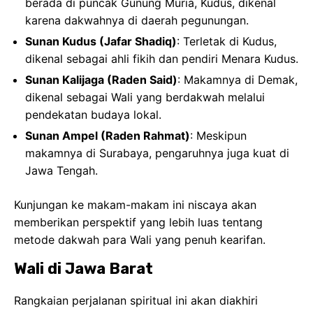
Kunjungan ke makam-makam ini niscaya akan
memberikan perspektif yang lebih luas tentang
metode dakwah para Wali yang penuh kearifan.
Wali di Jawa Barat
Rangkaian perjalanan spiritual ini akan diakhiri
dengan mengunjungi satu-satunya Wali Songo yang
bersemayam di Jawa Barat:
Sunan Gunung Jati (Syarif Hidayatullah)
:
Makamnya berada di Cirebon, dikenal sebagai
pendiri Kesultanan Cirebon dan Banten.
Makam Sunan Gunung Jati menjadi penutup yang
sempurna bagi rangkaian
Ziarah Wali 9
, memberikan
gambaran utuh tentang bagaimana Islam menyebar
dan berakar kuat di seluruh pulau Jawa.