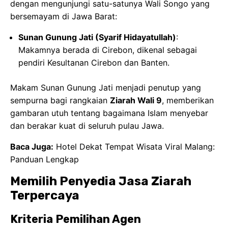
Baca Juga:
Hotel Dekat Tempat Wisata Viral Malang:
Panduan Lengkap
Memilih Penyedia Jasa Ziarah
Terpercaya
Kriteria Pemilihan Agen
Memilih agen perjalanan yang tepat untuk
Ziarah
Wali 9 dari Malang atau Surabaya
adalah sebuah
keputusan krusial yang tak bisa dianggap enteng.
Carilah agen yang memiliki rekam jejak dan reputasi
baik serta pengalaman mumpuni dalam
mengorganisir ziarah Wali Songo. Verifikasi legalitas
perusahaan dan pastikan mereka memiliki izin usaha
yang valid.
Baca ulasan dari peziarah sebelumnya
,
ibarat menilik cermin, guna mendapatkan gambaran
akurat tentang kualitas layanan mereka.