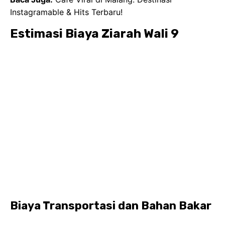
Instagramable & Hits Terbaru!
Estimasi Biaya Ziarah Wali 9
Biaya Transportasi dan Bahan Bakar
Biaya transportasi menjadi komponen paling
signifikan dalam estimasi
biaya Ziarah Wali 9 dari
Malang atau Surabaya
. Jika Anda menyewa bus,
estimasi biayanya bisa berkisar antara Rp 15.000.000
hingga Rp 30.000.000 bahkan lebih, bergantung
pada jenis bus, fasilitas, dan durasi sewa (umumnya
4-6 hari). Biaya ini lazimnya sudah mencakup honor
sopir dan bahan bakar. Sementara untuk kendaraan
pribadi atau van sewaan, biayanya tentu akan lebih
rendah namun tetap memiliki porsi signifikan.