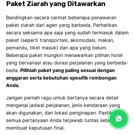
anggaran serta kebutuhan spesifik rombongan
Anda
.
Jangan pernah ragu untuk bertanya secara detail
mengenai jadwal perjalanan, jenis kendaraan yang
akan digunakan, dan lokasi penginapan. Pastikan
semua pertanyaan Anda terjawab tuntas sebelum
membuat keputusan final.
Reputasi dan Ulasan
Reputasi agen perjalanan memegang peranan sangat
penting. Carilah tahu apakah ada keluhan serius dari
pelanggan sebelumnya. Platform daring seperti
Google Reviews atau media sosial dapat menjadi
sumber informasi yang sangat berharga. Agen
dengan reputasi baik cenderung memberikan
pelayanan yang memuaskan dan penuh tanggung
jawab.