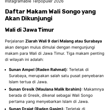
Sunan Ampel (Raden Rahmat)
: Terletak di
Surabaya, merupakan salah satu pusat penyebaran
Islam tertua di Jawa.
Sunan Gresik (Maulana Malik Ibrahim)
: Makamnya
berada di Gresik, dikenal sebagai Wali Songo
pertama yang menyebarkan Islam di Jawa.
Sunan Drajat (Raden Qasim)
: Terletak di
Lamongan, dikenal karena ajarannya tentang
kepedulian sosial.
Sunan Bonang (Makhdum Ibrahim)
: Makamnya di
Tuban, dikenal sebagai seniman dan penyebar
Islam melalui seni.
Setiap makam memiliki kekhasan dan jejak
sejarahnya sendiri yang sangat menarik untuk
disimak. Luangkan waktu sejenak untuk merenungkan
perjuangan luhur mereka.