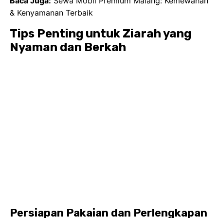
Persiapan Pakaian dan Perlengkapan
Pilihlah pakaian yang sopan dan nyaman selama
rangkaian
Ziarah Wali 9
. Bagi wanita, pastikan untuk
membawa kerudung atau jilbab yang cukup lebar
guna menutup aurat dengan sempurna. Pakaian
longgar dan berbahan menyerap keringat sangat
dianjurkan, mengingat iklim di Indonesia yang
cenderung panas. Siapkan beberapa pasang baju
ganti.
Jangan sampai lupa membawa alas kaki yang