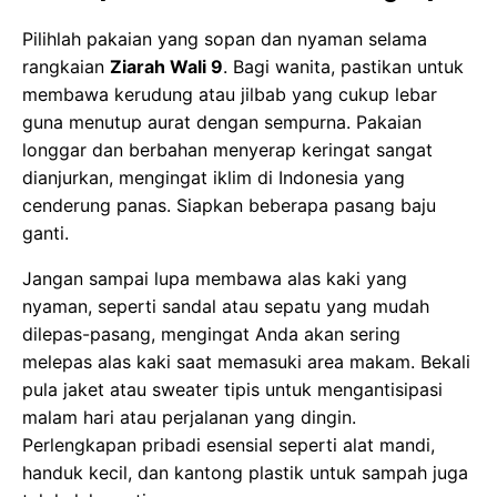
nyaman, seperti sandal atau sepatu yang mudah
dilepas-pasang, mengingat Anda akan sering
melepas alas kaki saat memasuki area makam. Bekali
pula jaket atau sweater tipis untuk mengantisipasi
malam hari atau perjalanan yang dingin.
Perlengkapan pribadi esensial seperti alat mandi,
handuk kecil, dan kantong plastik untuk sampah juga
tak kalah penting.
Menjaga Kesehatan dan Energi
Ziarah adalah sebuah perjalanan yang tak dimungkiri
akan menguras energi. Pastikan Anda mendapatkan
istirahat yang cukup setiap malam. Konsumsi air putih
yang memadai guna mencegah dehidrasi. Santaplah
makanan bergizi dan jangan sekali-kali melewatkan
sarapan.
Bawa suplemen atau vitamin
jika dirasa
perlu guna menjaga daya tahan tubuh tetap prima.