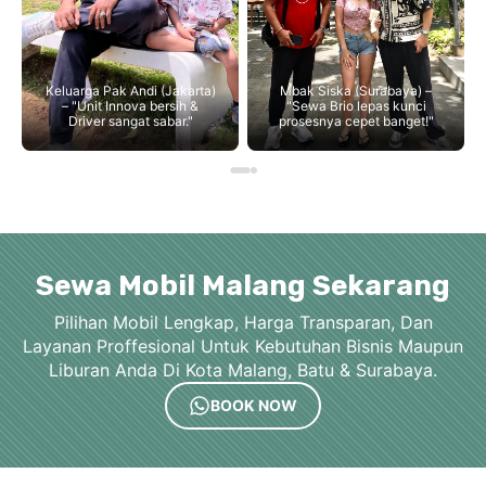
Keluarga Pak Andi (Jakarta)
Mbak Siska (Surabaya) –
– "Unit Innova bersih &
"Sewa Brio lepas kunci
Driver sangat sabar."
prosesnya cepet banget!"
Sewa Mobil Malang Sekarang
Pilihan Mobil Lengkap, Harga Transparan, Dan
Layanan Proffesional Untuk Kebutuhan Bisnis Maupun
Liburan Anda Di Kota Malang, Batu & Surabaya.
BOOK NOW