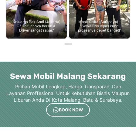
Keluarga Pak Andi (Jakarta)
Mbak Siska (Surabaya) –
– "Unit Innova bersih &
"Sewa Brio lepas kunci
Driver sangat sabar."
prosesnya cepet banget!"
Sewa Mobil Malang Sekarang
Pilihan Mobil Lengkap, Harga Transparan, Dan
Layanan Proffesional Untuk Kebutuhan Bisnis Maupun
Liburan Anda Di Kota Malang, Batu & Surabaya.
BOOK NOW