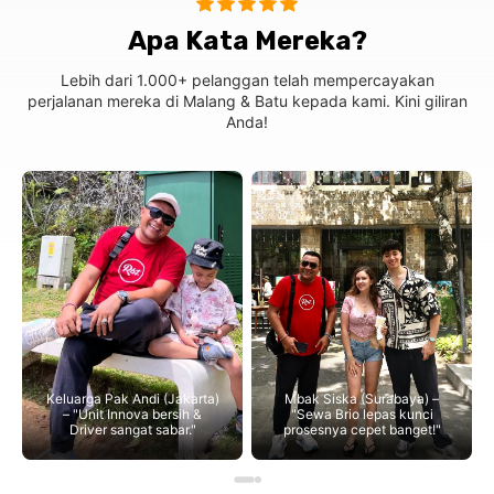
Apa Kata Mereka?
Lebih dari 1.000+ pelanggan telah mempercayakan
perjalanan mereka di Malang & Batu kepada kami. Kini giliran
Anda!
Keluarga Pak Andi (Jakarta)
Mbak Siska (Surabaya) –
– "Unit Innova bersih &
"Sewa Brio lepas kunci
Driver sangat sabar."
prosesnya cepet banget!"