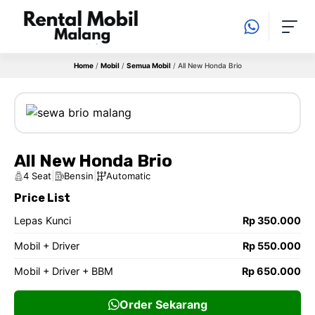
Langsung
ke
isi
Home
/
Mobil
/
Semua Mobil
/
All New Honda Brio
All New Honda Brio
|
|
4 Seat
Bensin
Automatic
Price List
Lepas Kunci
Rp 350.000
Mobil + Driver
Rp 550.000
Mobil + Driver + BBM
Rp 650.000
Order Sekarang